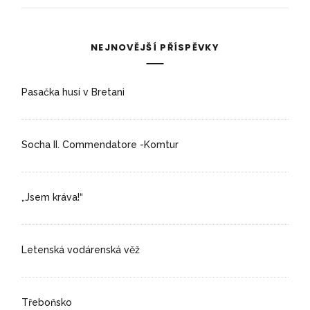
NEJNOVĚJŠÍ PŘÍSPĚVKY
Pasačka husí v Bretani
Socha II. Commendatore -Komtur
„Jsem kráva!“
Letenská vodárenská věž
Třeboňsko