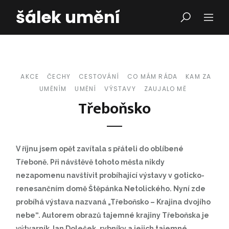
šálek umění
AKCE
ČECHY
CESTOVÁNÍ
CO MÁM RÁDA
KAM ZA
UMĚNÍM
UMĚNÍ
VÝSTAVY
ZAUJALO MĚ
Třeboňsko
V říjnu jsem opět zavítala s přáteli do oblíbené
Třeboně. Při návštěvě tohoto města nikdy
nezapomenu navštívit probíhající výstavy v goticko-
renesančním domě Štěpánka Netolického. Nyní zde
probíhá výstava nazvaná „Třeboňsko – Krajina dvojího
nebe“. Autorem obrazů tajemné krajiny Třeboňska je
výtvarník Jan Doleček, rybníky a jejich tajemné