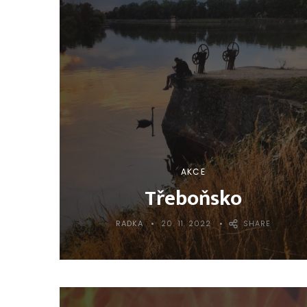
AKCE
Třeboňsko
RADKA
20. 11. 2022
SHARE