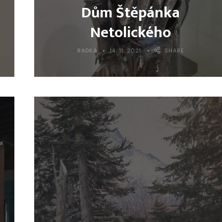
Dům Štěpánka
Netolického
RADKA
14. 11. 2021
SHARE