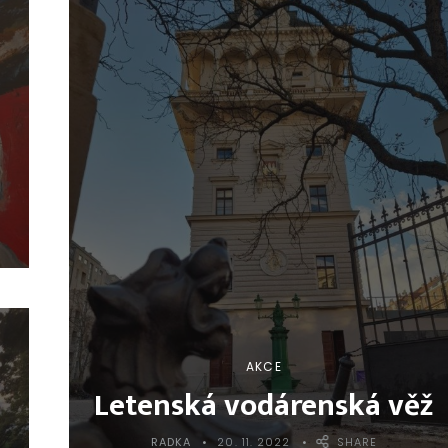
AKCE
Letenská vodárenská věž
RADKA
20. 11. 2022
SHARE