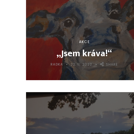
AKCE
„Jsem kráva!“
RADKA
22. 11. 2022
SHARE