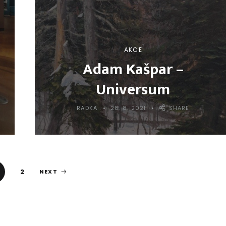
AKCE
Adam Kašpar –
Universum
RADKA
28. 8. 2021
SHARE
2
NEXT