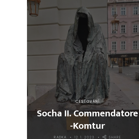
CESTOVÁNÍ
Socha II. Commendatore
-Komtur
RADKA
12. 1. 2023
SHARE