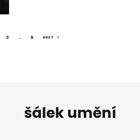
3
…
6
NEXT
šálek umění