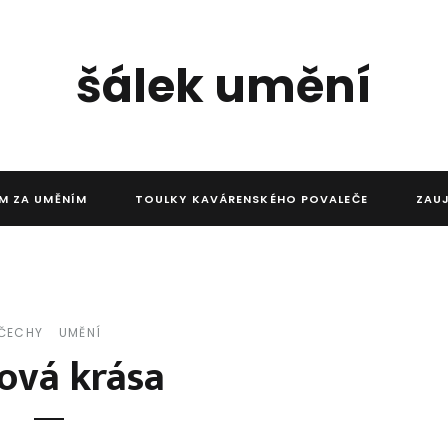
šálek umění
M ZA UMĚNÍM
TOULKY KAVÁRENSKÉHO POVALEČE
ZAU
ČECHY
UMĚNÍ
ová krása