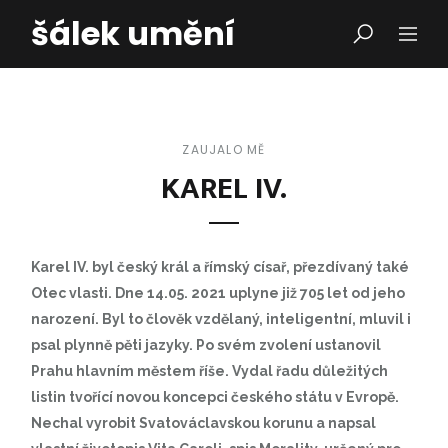
šálek umění
ZAUJALO MĚ
KAREL IV.
Karel IV. byl český král a římský císař, přezdívaný také
Otec vlasti. Dne 14.05. 2021 uplyne již 705 let od jeho
narození. Byl to člověk vzdělaný, inteligentní, mluvil i
psal plynně pěti jazyky. Po svém zvolení ustanovil
Prahu hlavním městem říše. Vydal řadu důležitých
listin tvořící novou koncepci českého státu v Evropě.
Nechal vyrobit Svatováclavskou korunu a napsal