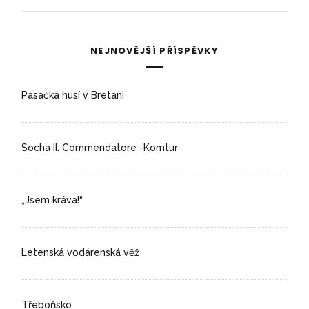
NEJNOVĚJŠÍ PŘÍSPĚVKY
Pasačka husí v Bretani
Socha II. Commendatore -Komtur
„Jsem kráva!“
Letenská vodárenská věž
Třeboňsko