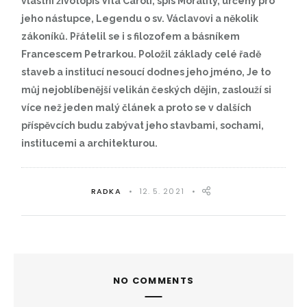
vlastní životopis Vita Caroli, spis Morality, určený pro
jeho nástupce, Legendu o sv. Václavovi a několik
zákoníků. Přátelil se i s filozofem a básníkem
Francescem Petrarkou. Položil základy celé řadě
staveb a institucí nesoucí dodnes jeho jméno, Je to
můj nejoblíbenější velikán českých dějin, zaslouží si
více než jeden malý článek a proto se v dalších
příspěvcích budu zabývat jeho stavbami, sochami,
institucemi a architekturou.
RADKA
12. 5. 2021
NO COMMENTS