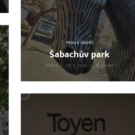
PRAHA UMĚNÍ
Šabachův park
RADKA
20. 3. 2022
SHARE