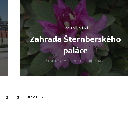
PRAHA UMĚNÍ
Zahrada Šternberského
paláce
RADKA
2. 5. 2021
SHARE
2
3
NEXT