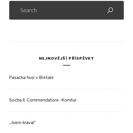
á
n
í
p
ř
í
NEJNOVĚJŠÍ PŘÍSPĚVKY
s
p
ě
Pasačka husí v Bretani
v
k
Socha II. Commendatore -Komtur
ů
„Jsem kráva!“