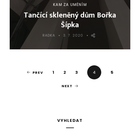
KAM ZA UMĚNÍM
Tančící skleněný dům Bořka
Šípka
RADKA
3. 7. 2020
S
1
2
3
4
5
PREV
t
r
NEXT
á
n
k
VYHLEDAT
o
v